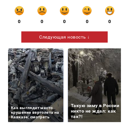
0
0
0
0
0
Следующая новость ↓
Такую зиму в России
Как выглядит место
никто не ждал: как
крушение вертолета на
так?!
Кавказе: смотреть