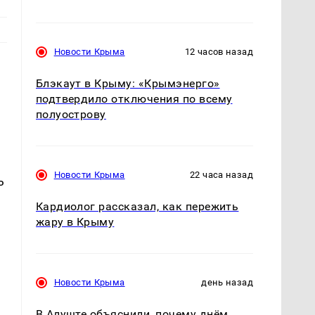
Новости Крыма
12 часов назад
Блэкаут в Крыму: «Крымэнерго»
подтвердило отключения по всему
полуострову
Новости Крыма
22 часа назад
ь
Кардиолог рассказал, как пережить
жару в Крыму
Новости Крыма
день назад
В Алуште объяснили, почему днём