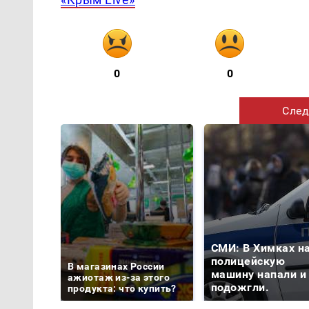
0
0
След
СМИ: В Химках н
полицейскую
В магазинах России
машину напали и
ажиотаж из-за этого
подожгли.
продукта: что купить?