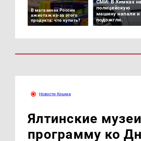
СМИ: В Химках н
полицейскую
В магазинах России
машину напали и
ажиотаж из-за этого
подожгли.
продукта: что купить?
Новости Крыма
Ялтинские музеи
программу ко Д