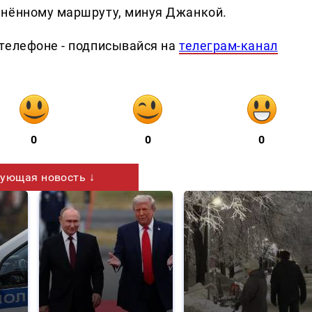
енённому маршруту, минуя Джанкой.
телефоне - подписывайся на
телеграм-канал
0
0
0
ующая новость ↓