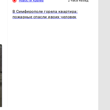
Новости Крыма
2 часа назад
В Симферополе горела квартира:
пожарные спасли двоих человек
На Урале из казны
Как выглядит место
были украдены 18
крушение вертолета на
миллионов рублей
Кавказе: смотреть