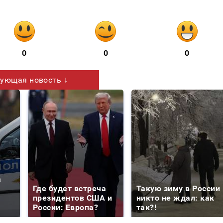
0
0
0
ующая новость ↓
а
Где будет встреча
Такую зиму в России
президентов США и
никто не ждал: как
России: Европа?
так?!