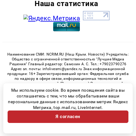
Наша статистика
Наименование СМИ: NCRIM.RU (Наш Крым. Новости) Учредитель:
Общество с ограниченной ответственностью "Лучшие Медиа
Решения" Главный редактор: Самохин А. С. Тел.: +79023790276
Адрес эл. почты: infolivesmi@yandex.ru Знак информационной
продукции: 16+ Зарегистрировавший орган: Федеральная служба
по надзору в сфере связи, информационных технологий и
массовых коммуникаций (Роскомнадзор) Регистрационный
номер СМИ ЭЛ № ФС 77 - 81150 от 02.06.2021
Мы используем cookie. Во время посещения сайта вы
соглашаетесь с тем, что мы обрабатываем ваши
персональные данные с использованием метрик Яндекс
Метрика, top.mail.ru, LiveInternet.
© 2026 «nCrim.ru» | Все права защищены
Я согласен
Возрастная категория сайта 16+
Политика конфиденциальности