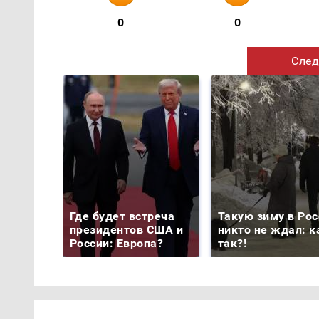
0
0
След
Где будет встреча
Такую зиму в Рос
президентов США и
никто не ждал: к
России: Европа?
так?!