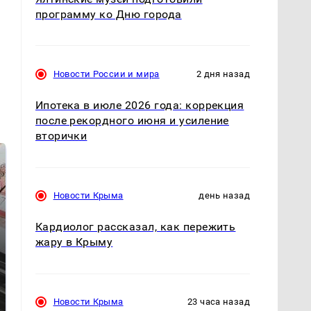
программу ко Дню города
Новости России и мира
2 дня назад
Ипотека в июле 2026 года: коррекция
после рекордного июня и усиление
вторички
Новости Крыма
день назад
Кардиолог рассказал, как пережить
жару в Крыму
СМИ: В Химках на
полицейскую
В магазинах России
машину напали и
ажиотаж из-за этого
Новости Крыма
23 часа назад
подожгли.
продукта: что купить?