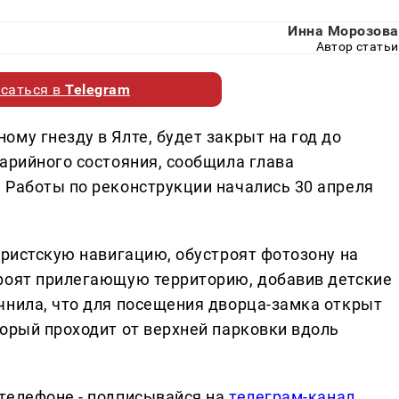
Инна Морозова
Автор статьи
саться в
Telegram
му гнезду в Ялте, будет закрыт на год до
арийного состояния, сообщила глава
 Работы по реконструкции начались 30 апреля
уристскую навигацию, обустроят фотозону на
троят прилегающую территорию, добавив детские
чнила, что для посещения дворца-замка открыт
торый проходит от верхней парковки вдоль
телефоне - подписывайся на
телеграм-канал