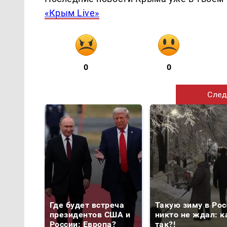
«Крым Live»
0
0
След
Где будет встреча
Такую зиму в Рос
президентов США и
никто не ждал: к
России: Европа?
так?!