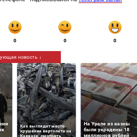
0
0
0
ующая новость ↓
сии
На Урале из казны
Как выглядит место
ак
были украдены 18
крушение вертолета на
миллионов рублей
Кавказе: смотреть