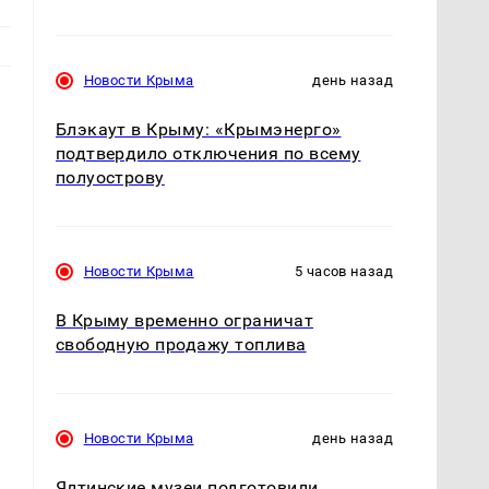
Новости Крыма
день назад
Блэкаут в Крыму: «Крымэнерго»
подтвердило отключения по всему
полуострову
Новости Крыма
5 часов назад
В Крыму временно ограничат
свободную продажу топлива
Новости Крыма
день назад
Ялтинские музеи подготовили