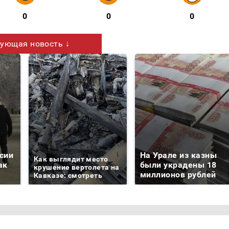
0
0
0
ующая новость ↓
сии
На Урале из казны
Как выглядит место
ак
были украдены 18
крушение вертолета на
миллионов рублей
Кавказе: смотреть