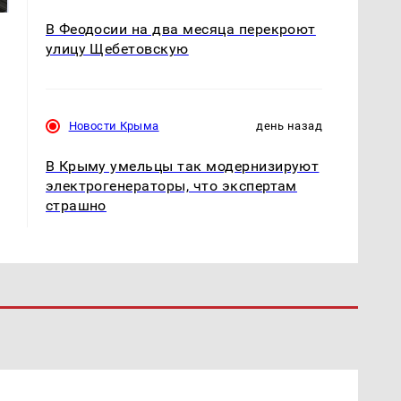
В Феодосии на два месяца перекроют
улицу Щебетовскую
Новости Крыма
день назад
В Крыму умельцы так модернизируют
электрогенераторы, что экспертам
страшно