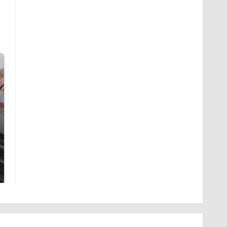
СМИ: В Химках на
полицейскую
В магазинах России
машину напали и
ажиотаж из-за этого
подожгли.
продукта: что купить?