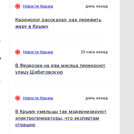
Новости Крыма
день назад
Кардиолог рассказал, как пережить
жару в Крыму
е
Новости Крыма
23 часа назад
ь
В Феодосии на два месяца перекроют
улицу Щебетовскую
.
Новости Крыма
день назад
В Крыму умельцы так модернизируют
электрогенераторы, что экспертам
страшно