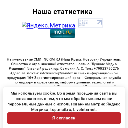
Наша статистика
Наименование СМИ: NCRIM.RU (Наш Крым. Новости) Учредитель:
Общество с ограниченной ответственностью "Лучшие Медиа
Решения" Главный редактор: Самохин А. С. Тел.: +79023790276
Адрес эл. почты: infolivesmi@yandex.ru Знак информационной
продукции: 16+ Зарегистрировавший орган: Федеральная служба
по надзору в сфере связи, информационных технологий и
массовых коммуникаций (Роскомнадзор) Регистрационный
номер СМИ ЭЛ № ФС 77 - 81150 от 02.06.2021
Мы используем cookie. Во время посещения сайта вы
соглашаетесь с тем, что мы обрабатываем ваши
персональные данные с использованием метрик Яндекс
Метрика, top.mail.ru, LiveInternet.
© 2026 «nCrim.ru» | Все права защищены
Я согласен
Возрастная категория сайта 16+
Политика конфиденциальности