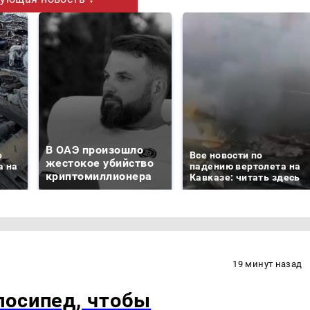
В ОАЭ произошло
о
Все новости по
жестокое убийство
а на
падению вертолета на
криптомиллионера
Кавказе: читать здесь
19 минут назад
лосипед, чтобы