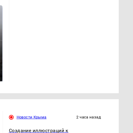
Таких событий не
В магазинах России
было с 1945: чего
ажиотаж из-за этого
ждать всем нам?
продукта: что купить?
Новости Крыма
2 часа назад
Создание иллюстраций к