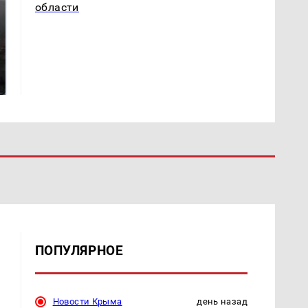
области
Таких событий не
В магазинах России
было с 1945: чего
ажиотаж из-за этого
ждать всем нам?
продукта: что купить?
ПОПУЛЯРНОЕ
Новости Крыма
день назад