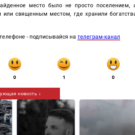
найденное место было не просто поселением, а
 или священным местом, где хранили богатства
телефоне - подписывайся на
телеграм-канал
0
1
0
ующая новость ↓