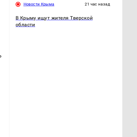
Новости Крыма
21 час назад
В Крыму ищут жителя Тверской
области
ь