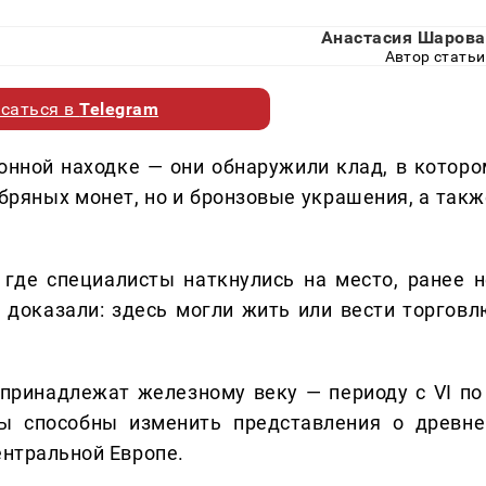
Анастасия Шарова
Автор статьи
саться в
Telegram
онной находке — они обнаружили клад, в которо
ебряных монет, но и бронзовые украшения, а такж
 где специалисты наткнулись на место, ранее н
 доказали: здесь могли жить или вести торговл
принадлежат железному веку — периоду с VI по 
ты способны изменить представления о древне
ентральной Европе.