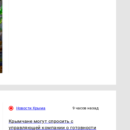
СМИ: В Химках на
полицейскую
Где будет встреча
машину напали и
президентов США и
подожгли.
России: Европа?
Новости Крыма
9 часов назад
Крымчане могут спросить с
управляющей компании о готовности