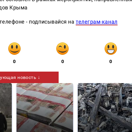
одов Крыма
телефоне - подписывайся на
телеграм-канал
0
0
0
ующая новость ↓