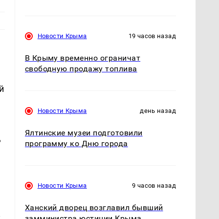
Новости Крыма
19 часов назад
В Крыму временно ограничат
свободную продажу топлива
й
Новости Крыма
день назад
Ялтинские музеи подготовили
ь
программу ко Дню города
Новости Крыма
9 часов назад
Ханский дворец возглавил бывший
х
замминистра юстиции Крыма