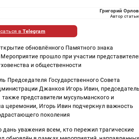
Григорий Орлов
Автор статьи
саться в
Telegram
открытие обновлённого Памятного знака
 Мероприятие прошло при участии представителе
уховенства и общественности
ль Председателя Государственного Совета
администрации Джанкоя Игорь Ивин, председател
а также представители мусульманского и
на церемонии, Игорь Ивин подчеркнул важность
подрастающего поколения
о дань уважения всем, кто пережил трагические
л обновлён в рамках мероприятий, направленны