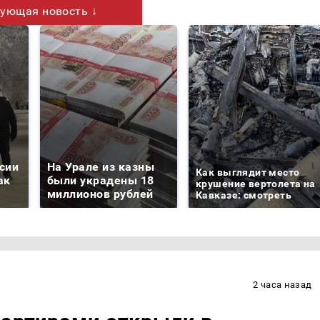
ующая новость ↓
сии
На Урале из казны
Как выглядит место
ак
были украдены 18
крушение вертолета на
миллионов рублей
Кавказе: смотреть
2 часа назад