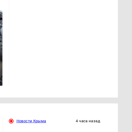
Не ешьте эту
В ОАЭ произошло
готовую еду из
жестокое убийство
магазина: список
криптомиллионера
Новости Крыма
4 часа назад