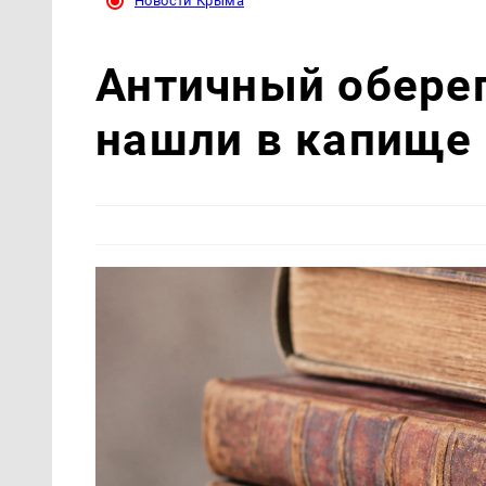
Новости Крыма
Античный обере
нашли в капище 