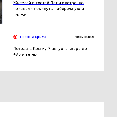
Жителей и гостей Ялты экстренно
призвали покинуть набережную и
Не ешьте эту
В ОАЭ произошло
готовую еду из
жестокое убийство
пляжи
магазина: список
криптомиллионера
Новости Крыма
день назад
Погода в Крыму 7 августа: жара до
+35 и ветер