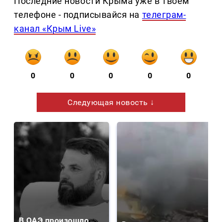
Последние новости Крыма уже в твоем
телефоне - подписывайся на
телеграм-
канал «Крым Live»
0
0
0
0
0
Следующая новость ↓
В ОАЭ произошло