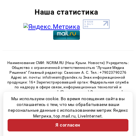
Наша статистика
Наименование СМИ: NCRIM.RU (Наш Крым. Новости) Учредитель:
Общество с ограниченной ответственностью "Лучшие Медиа
Решения" Главный редактор: Самохин А. С. Тел.: +79023790276
Адрес эл. почты: infolivesmi@yandex.ru Знак информационной
продукции: 16+ Зарегистрировавший орган: Федеральная служба
по надзору в сфере связи, информационных технологий и
массовых коммуникаций (Роскомнадзор) Регистрационный
номер СМИ ЭЛ № ФС 77 - 81150 от 02.06.2021
Мы используем cookie. Во время посещения сайта вы
соглашаетесь с тем, что мы обрабатываем ваши
персональные данные с использованием метрик Яндекс
Метрика, top.mail.ru, LiveInternet.
© 2026 «nCrim.ru» | Все права защищены
Я согласен
Возрастная категория сайта 16+
Политика конфиденциальности