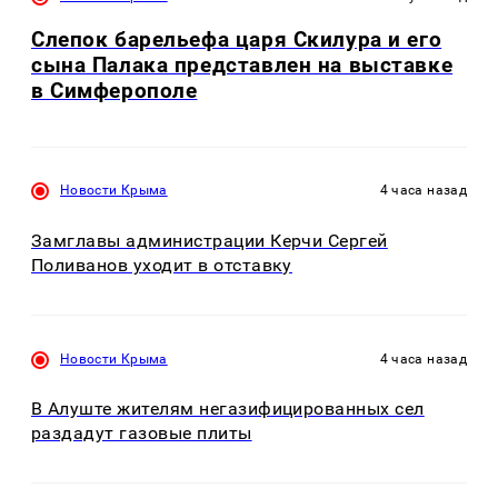
Слепок барельефа царя Скилура и его
сына Палака представлен на выставке
в Симферополе
Новости Крыма
4 часа назад
Замглавы администрации Керчи Сергей
Поливанов уходит в отставку
Новости Крыма
4 часа назад
В Алуште жителям негазифицированных сел
раздадут газовые плиты