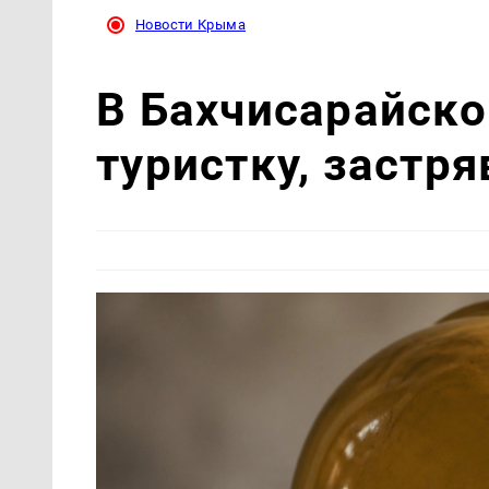
Новости Крыма
В Бахчисарайско
туристку, застр