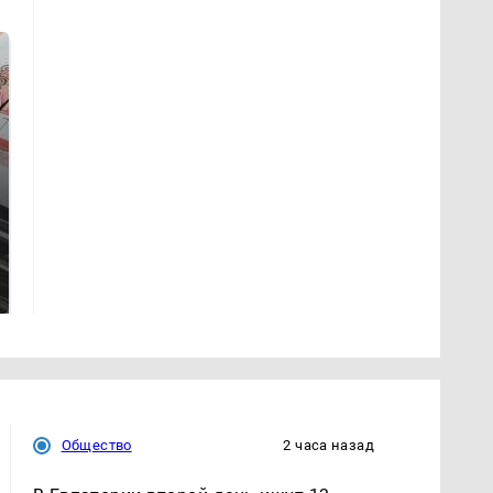
Не ешьте эту
В ОАЭ произошло
готовую еду из
жестокое убийство
магазина: список
криптомиллионера
Общество
2 часа назад