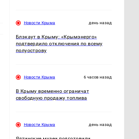
Новости Крыма
день назад
Блэкаут в Крыму: «Крымэнерго»
подтвердило отключения по всему
полуострову
Новости Крыма
6 часов назад
В Крыму временно ограничат
свободную продажу топлива
Новости Крыма
день назад
Ялтинские музеи подготовили