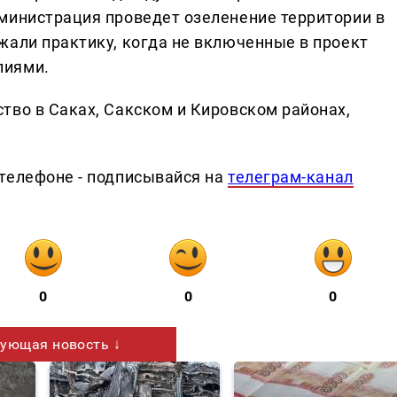
министрация проведет озеленение территории в
жали практику, когда не включенные в проект
лиями.
тво в Саках, Сакском и Кировском районах,
телефоне - подписывайся на
телеграм-канал
0
0
0
ующая новость ↓