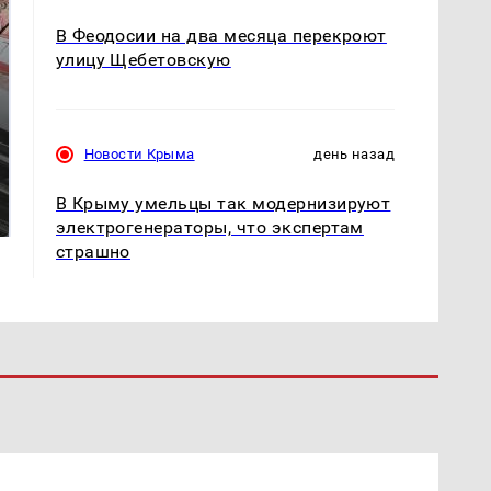
В Феодосии на два месяца перекроют
улицу Щебетовскую
Новости Крыма
день назад
Не ешьте эту
В ОАЭ произошло
готовую еду из
жестокое убийство
В Крыму умельцы так модернизируют
магазина: список
криптомиллионера
электрогенераторы, что экспертам
страшно