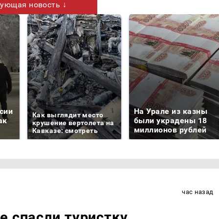
ующая новость ↓
сии
На Урале из казны
Как выглядит место
ак
были украдены 18
крушение вертолета на
миллионов рублей
Кавказе: смотреть
час назад
е спасли туристку,