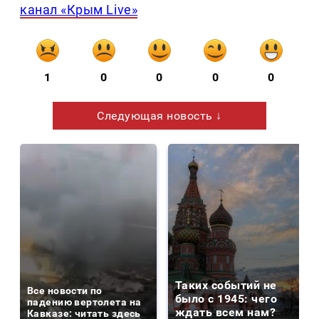
канал «Крым Live»
1
0
0
0
0
Следующая новость ↓
Таких событий не
Все новости по
было с 1945: чего
падению вертолета на
ждать всем нам?
Кавказе: читать здесь