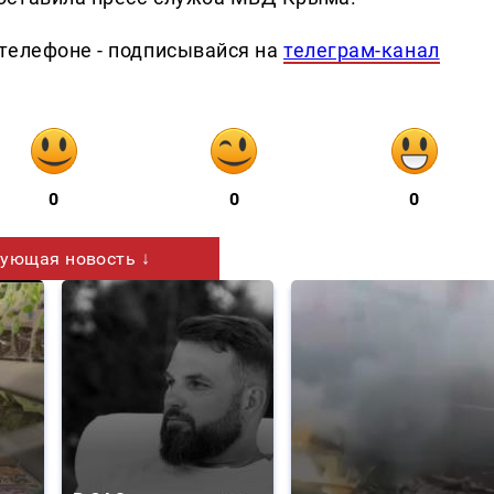
телефоне - подписывайся на
телеграм-канал
0
0
0
ующая новость ↓