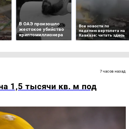
В ОАЭ произошло
Все новости по
жестокое убийство
падению вертолета на
криптомиллионера
Кавказе: читать здесь
7 часов назад
на 1,5 тысячи кв. м под