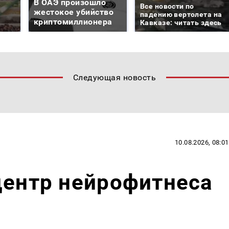
В ОАЭ произошло
Все новости по
жестокое убийство
падению вертолета на
криптомиллионера
Кавказе: читать здесь
Следующая новость
10.08.2026, 08:01
центр нейрофитнеса