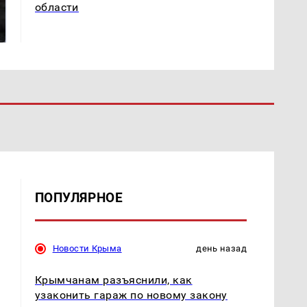
Таких событий не
области
В магазинах России
было с 1945: чего
ажиотаж из-за этого
ждать всем нам?
продукта: что купить?
ПОПУЛЯРНОЕ
Новости Крыма
день назад
Крымчанам разъяснили, как
узаконить гараж по новому закону