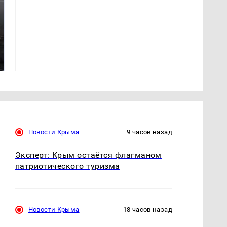
Таких событий не
В магазинах России
было с 1945: чего
ажиотаж из-за этого
ждать всем нам?
продукта: что купить?
Новости Крыма
9 часов назад
Эксперт: Крым остаётся флагманом
патриотического туризма
Новости Крыма
18 часов назад