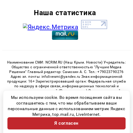
Наша статистика
Наименование СМИ: NCRIM.RU (Наш Крым. Новости) Учредитель:
Общество с ограниченной ответственностью "Лучшие Медиа
Решения" Главный редактор: Самохин А. С. Тел.: +79023790276
Адрес эл. почты: infolivesmi@yandex.ru Знак информационной
продукции: 16+ Зарегистрировавший орган: Федеральная служба
по надзору в сфере связи, информационных технологий и
массовых коммуникаций (Роскомнадзор) Регистрационный
номер СМИ ЭЛ № ФС 77 - 81150 от 02.06.2021
Мы используем cookie. Во время посещения сайта вы
соглашаетесь с тем, что мы обрабатываем ваши
персональные данные с использованием метрик Яндекс
Метрика, top.mail.ru, LiveInternet.
© 2026 «nCrim.ru» | Все права защищены
Я согласен
Возрастная категория сайта 16+
Политика конфиденциальности