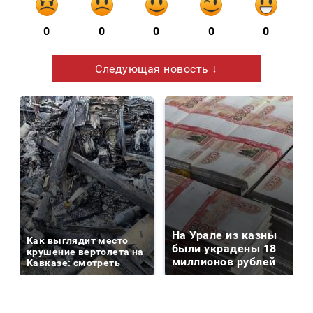
0
0
0
0
0
Следующая новость ↓
На Урале из казны
Как выглядит место
были украдены 18
крушение вертолета на
миллионов рублей
Кавказе: смотреть