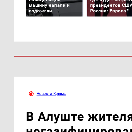
машину напали и
президентов США
подожгли.
России: Европа?
Новости Крыма
В Алуште жител
негазифицирова