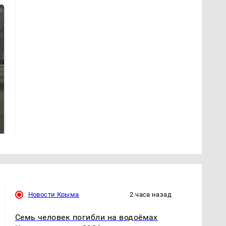
Не ешьте эту
Как выглядит место
готовую еду из
крушение вертолета на
магазина: список
Кавказе: смотреть
Новости Крыма
2 часа назад
Семь человек погибли на водоёмах