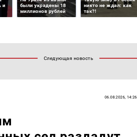
 и
были украдены 18
никто не ждал: как
миллионов рублей
так?!
Следующая новость
06.08.2026, 14:26
ям
нных сел раздадут