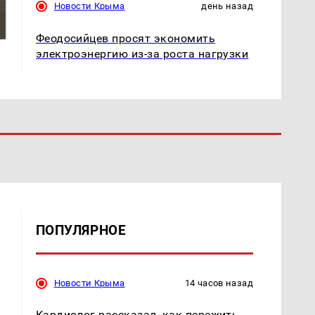
Как выглядит место
Новости Крыма
день назад
готовую еду из
крушение вертолета на
магазина: список
Кавказе: смотреть
Феодосийцев просят экономить
электроэнергию из-за роста нагрузки
ПОПУЛЯРНОЕ
Новости Крыма
14 часов назад
Кардиолог рассказал, как пережить