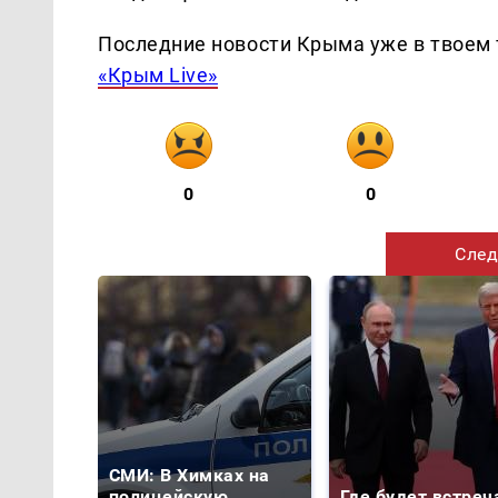
Последние новости Крыма уже в твоем 
«Крым Live»
0
0
След
СМИ: В Химках на
полицейскую
Где будет встреч