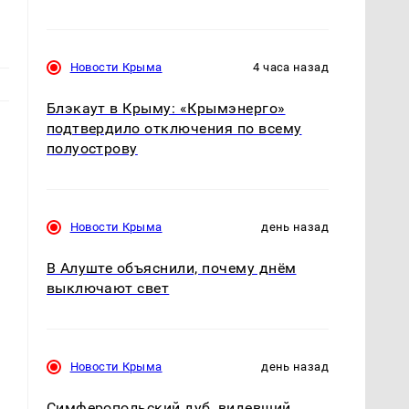
Новости Крыма
4 часа назад
Блэкаут в Крыму: «Крымэнерго»
подтвердило отключения по всему
полуострову
Новости Крыма
день назад
е
В Алуште объяснили, почему днём
выключают свет
Новости Крыма
день назад
Симферопольский дуб, видевший