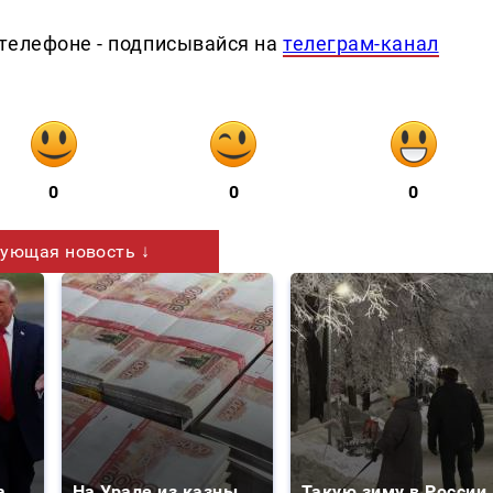
телефоне - подписывайся на
телеграм-канал
0
0
0
ующая новость ↓
а
На Урале из казны
Такую зиму в России