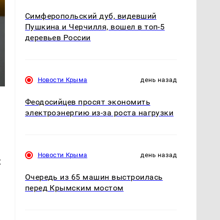
Симферопольский дуб, видевший
Пушкина и Черчилля, вошел в топ-5
деревьев России
Новости Крыма
день назад
Феодосийцев просят экономить
электроэнергию из-за роста нагрузки
Новости Крыма
день назад
х
Очередь из 65 машин выстроилась
перед Крымским мостом