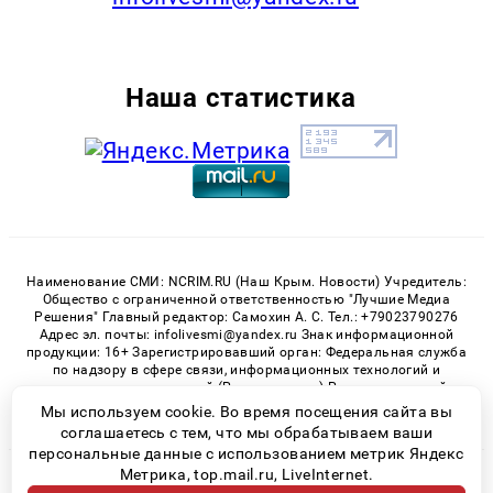
Наша статистика
Наименование СМИ: NCRIM.RU (Наш Крым. Новости) Учредитель:
Общество с ограниченной ответственностью "Лучшие Медиа
Решения" Главный редактор: Самохин А. С. Тел.: +79023790276
Адрес эл. почты: infolivesmi@yandex.ru Знак информационной
продукции: 16+ Зарегистрировавший орган: Федеральная служба
по надзору в сфере связи, информационных технологий и
массовых коммуникаций (Роскомнадзор) Регистрационный
номер СМИ ЭЛ № ФС 77 - 81150 от 02.06.2021
Мы используем cookie. Во время посещения сайта вы
соглашаетесь с тем, что мы обрабатываем ваши
персональные данные с использованием метрик Яндекс
Метрика, top.mail.ru, LiveInternet.
© 2026 «nCrim.ru» | Все права защищены