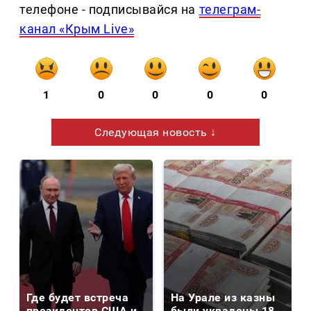
телефоне - подписывайся на
телеграм-
канал «Крым Live»
1
0
0
0
0
Следующая новость ↓
Где будет встреча
На Урале из казны
президентов США и
были украдены 18