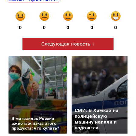
0
0
0
0
0
Следующая новость ↓
СМИ: В Химках на
полицейскую
В магазинах России
машину напали и
ажиотаж из-за этого
подожгли.
продукта: что купить?