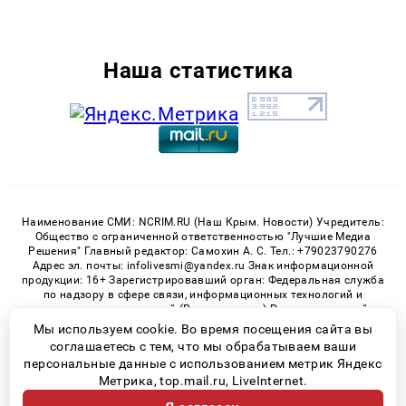
Наша статистика
Наименование СМИ: NCRIM.RU (Наш Крым. Новости) Учредитель:
Общество с ограниченной ответственностью "Лучшие Медиа
Решения" Главный редактор: Самохин А. С. Тел.: +79023790276
Адрес эл. почты: infolivesmi@yandex.ru Знак информационной
продукции: 16+ Зарегистрировавший орган: Федеральная служба
по надзору в сфере связи, информационных технологий и
массовых коммуникаций (Роскомнадзор) Регистрационный
номер СМИ ЭЛ № ФС 77 - 81150 от 02.06.2021
Мы используем cookie. Во время посещения сайта вы
соглашаетесь с тем, что мы обрабатываем ваши
персональные данные с использованием метрик Яндекс
Метрика, top.mail.ru, LiveInternet.
© 2026 «nCrim.ru» | Все права защищены