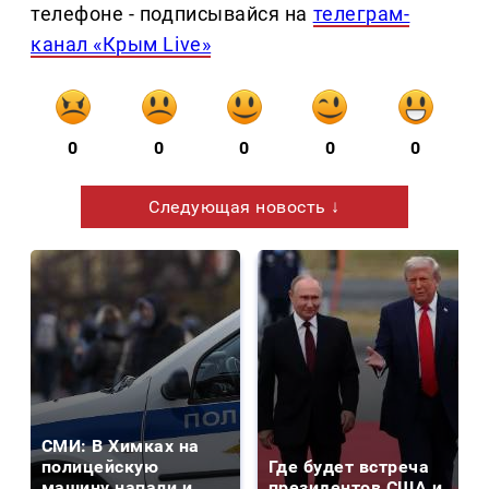
телефоне - подписывайся на
телеграм-
канал «Крым Live»
0
0
0
0
0
Следующая новость ↓
СМИ: В Химках на
полицейскую
Где будет встреча
машину напали и
президентов США и