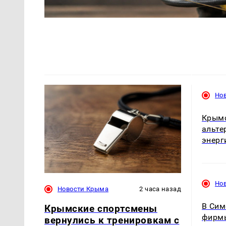
Но
Крымс
альте
энерг
Но
Новости Крыма
2 часа назад
В Сим
Крымские спортсмены
фирмы
вернулись к тренировкам с