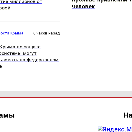
тие миллионов от
человек
овой
вости Крыма
6 часов назад
Крыма по защите
осистемы могут
ьзовать на федеральном
е
ламы
На