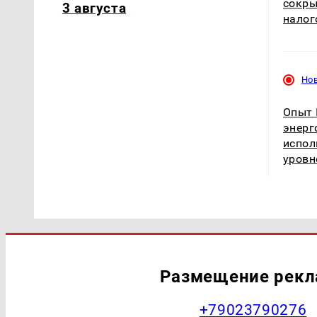
сокры
3 августа
налог
Но
Опыт 
энерг
испол
уровн
Размещение рек
+79023790276