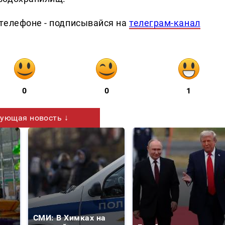
телефоне - подписывайся на
телеграм-канал
0
0
1
ующая новость ↓
СМИ: В Химках на