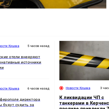
вости Крыма
5 часов назад
кие отели внедряют
рнативные источники
ии
Новости Крыма
3 час
вости Крыма
6 часов назад
К ликвидации ЧП с
ферополе директора
танкерами в Керчен
 будут судить за
проливе привлекли 