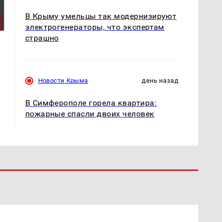
Такую зиму в России
Как выглядит место
никто не ждал: как
крушение вертолета на
В Крыму умельцы так модернизируют
так?!
Кавказе: смотреть
электрогенераторы, что экспертам
страшно
Новости Крыма
день назад
В Симферополе горела квартира:
пожарные спасли двоих человек