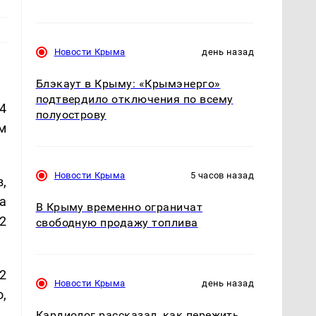
Новости Крыма
день назад
Блэкаут в Крыму: «Крымэнерго»
подтвердило отключения по всему
4
полуострову
м
Новости Крыма
5 часов назад
,
а
В Крыму временно ограничат
2
свободную продажу топлива
2
Новости Крыма
день назад
,
Кардиолог рассказал, как пережить