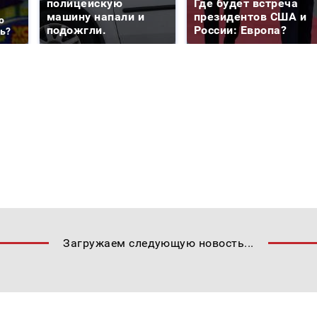
полицейскую
Где будет встреча
машину напали и
президентов США и
о
подожгли.
России: Европа?
ть?
Загружаем следующую новость...