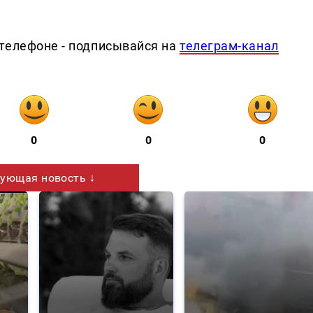
телефоне - подписывайся на
телеграм-канал
0
0
0
ующая новость ↓