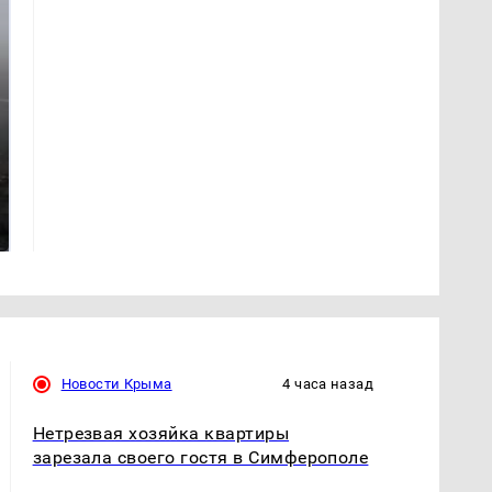
Такую зиму в России
Как выглядит место
никто не ждал: как
крушение вертолета на
так?!
Кавказе: смотреть
Новости Крыма
4 часа назад
Нетрезвая хозяйка квартиры
зарезала своего гостя в Симферополе