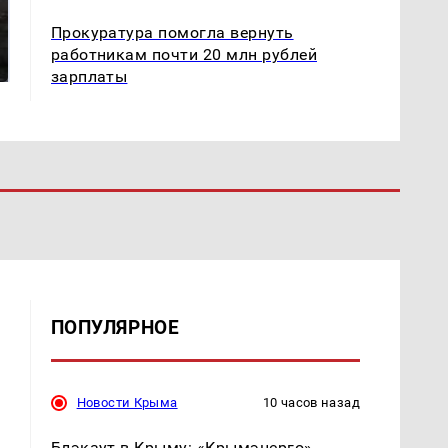
Такую зиму в России
Прокуратура помогла вернуть
Как выглядит место
никто не ждал: как
крушение вертолета на
работникам почти 20 млн рублей
так?!
Кавказе: смотреть
зарплаты
ПОПУЛЯРНОЕ
Новости Крыма
10 часов назад
Блэкаут в Крыму: «Крымэнерго»