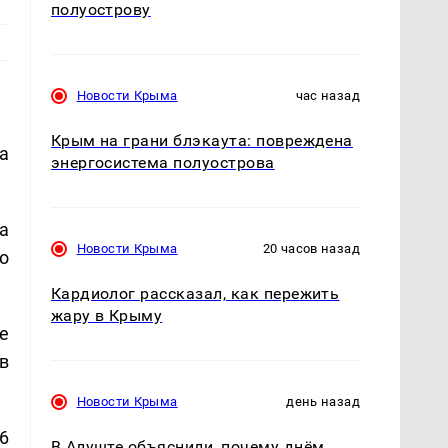
полуострову
Новости Крыма
час назад
Крым на грани блэкаута: повреждена
а
энергосистема полуострова
а
Новости Крыма
20 часов назад
о
Кардиолог рассказал, как пережить
жару в Крыму
е
в
Новости Крыма
день назад
6
В Алуште объяснили, почему днём