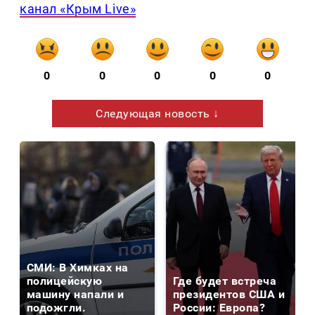
канал «Крым Live»
0
0
0
0
0
Следующая новость ↓
СМИ: В Химках на
полицейскую
Где будет встреча
машину напали и
президентов США и
подожгли.
России: Европа?