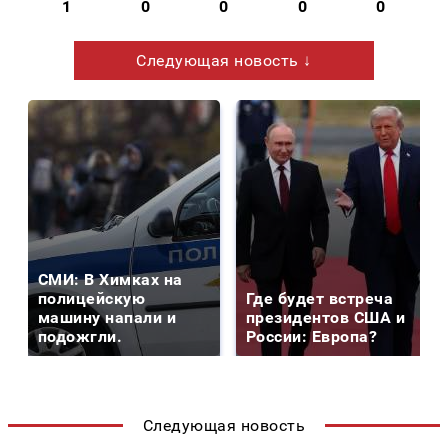
1
0
0
0
0
Следующая новость ↓
СМИ: В Химках на
полицейскую
Где будет встреча
машину напали и
президентов США и
подожгли.
России: Европа?
Следующая новость