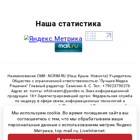
Наша статистика
Наименование СМИ: NCRIM.RU (Наш Крым. Новости) Учредитель:
Общество с ограниченной ответственностью "Лучшие Медиа
Решения" Главный редактор: Самохин А. С. Тел.: +79023790276
Адрес эл. почты: infolivesmi@yandex.ru Знак информационной
продукции: 16+ Зарегистрировавший орган: Федеральная служба
по надзору в сфере связи, информационных технологий и
массовых коммуникаций (Роскомнадзор) Регистрационный
номер СМИ ЭЛ № ФС 77 - 81150 от 02.06.2021
Мы используем cookie. Во время посещения сайта вы
соглашаетесь с тем, что мы обрабатываем ваши
персональные данные с использованием метрик Яндекс
Метрика, top.mail.ru, LiveInternet.
© 2026 «nCrim.ru» | Все права защищены
Возрастная категория сайта 16+