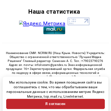
Наша статистика
Наименование СМИ: NCRIM.RU (Наш Крым. Новости) Учредитель:
Общество с ограниченной ответственностью "Лучшие Медиа
Решения" Главный редактор: Самохин А. С. Тел.: +79023790276
Адрес эл. почты: infolivesmi@yandex.ru Знак информационной
продукции: 16+ Зарегистрировавший орган: Федеральная служба
по надзору в сфере связи, информационных технологий и
массовых коммуникаций (Роскомнадзор) Регистрационный
номер СМИ ЭЛ № ФС 77 - 81150 от 02.06.2021
Мы используем cookie. Во время посещения сайта вы
соглашаетесь с тем, что мы обрабатываем ваши
персональные данные с использованием метрик Яндекс
Метрика, top.mail.ru, LiveInternet.
© 2026 «nCrim.ru» | Все права защищены
Я согласен
Возрастная категория сайта 16+
Политика конфиденциальности