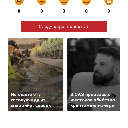
0
0
0
0
0
Следующая новость ↓
Не ешьте эту
В ОАЭ произошло
готовую еду из
жестокое убийство
магазина: список
криптомиллионера