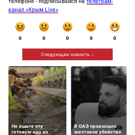
телефоне - подписывайся на
телеграм-
канал «Крым Live»
0
0
0
0
0
Следующая новость ↓
Не ешьте эту
В ОАЭ произошло
готовую еду из
жестокое убийство