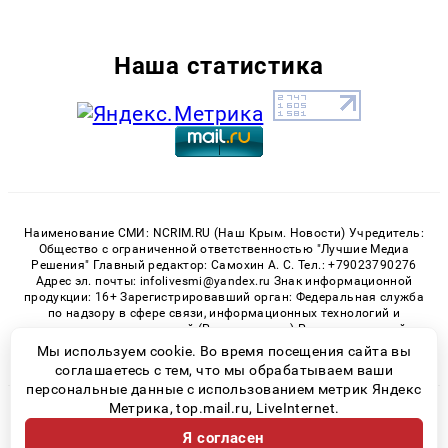
Наша статистика
Наименование СМИ: NCRIM.RU (Наш Крым. Новости) Учредитель:
Общество с ограниченной ответственностью "Лучшие Медиа
Решения" Главный редактор: Самохин А. С. Тел.: +79023790276
Адрес эл. почты: infolivesmi@yandex.ru Знак информационной
продукции: 16+ Зарегистрировавший орган: Федеральная служба
по надзору в сфере связи, информационных технологий и
массовых коммуникаций (Роскомнадзор) Регистрационный
номер СМИ ЭЛ № ФС 77 - 81150 от 02.06.2021
Мы используем cookie. Во время посещения сайта вы
соглашаетесь с тем, что мы обрабатываем ваши
персональные данные с использованием метрик Яндекс
Метрика, top.mail.ru, LiveInternet.
© 2026 «nCrim.ru» | Все права защищены
Я согласен
Возрастная категория сайта 16+