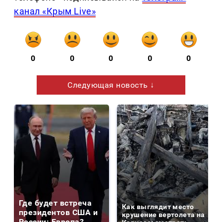
канал «Крым Live»
0
0
0
0
0
Следующая новость ↓
Где будет встреча
Как выглядит место
президентов США и
крушение вертолета на
России: Европа?