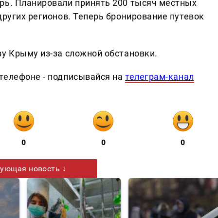
рь. Планировали принять 200 тысяч местных
других регионов. Теперь бронирование путевок
ву Крыму из-за сложной обстановки.
телефоне - подписывайся на
телеграм-канал
0
0
0
ующая новость ↓