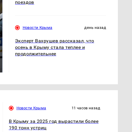
поездов
Новости Крыма
день назад
Эксперт Вахрушев рассказал, что
осень в Крыму стала теплее и
продолжительнее
Где будет встреча
Такую зиму в России
президентов США и
никто не ждал: как
России: Европа?
так?!
Новости Крыма
11 часов назад
В Крыму за 2025 год вырастили более
190 тонн устриц