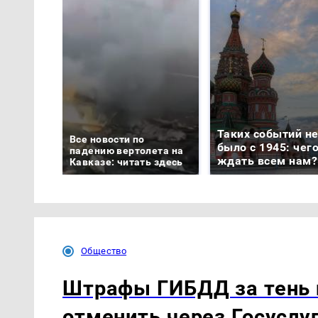
Таких событий н
Все новости по
было с 1945: чег
падению вертолета на
ждать всем нам?
Кавказе: читать здесь
Общество
Штрафы ГИБДД за тень
отменить через Госуслу