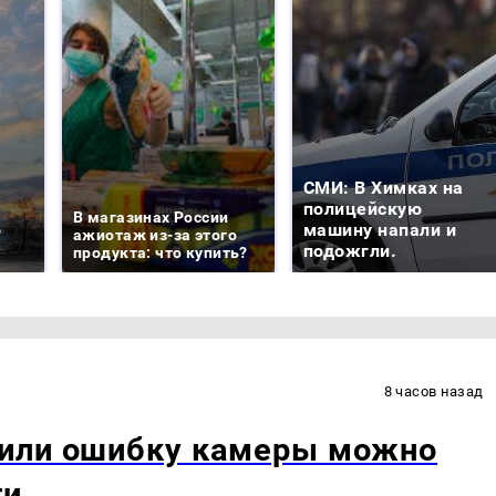
СМИ: В Химках на
е
полицейскую
В магазинах России
о
машину напали и
ажиотаж из-за этого
подожгли.
продукта: что купить?
8 часов назад
 или ошибку камеры можно
ги