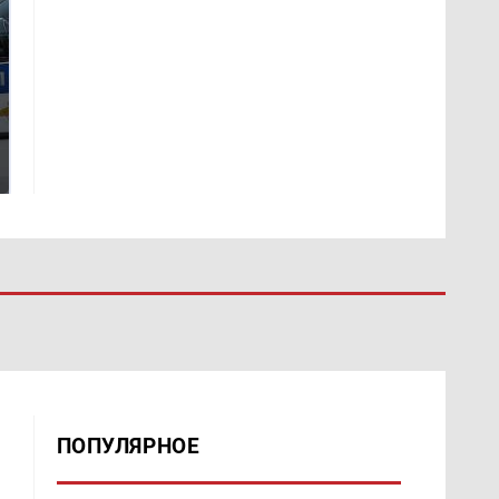
Где будет встреча
Такую зиму в России
президентов США и
никто не ждал: как
России: Европа?
так?!
ПОПУЛЯРНОЕ