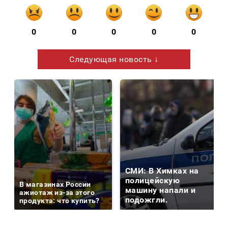
0
0
0
0
0
Следующая новость ↓
СМИ: В Химках на
полицейскую
В магазинах России
машину напали и
ажиотаж из-за этого
подожгли.
продукта: что купить?