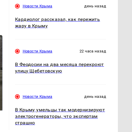
Новости Крыма
день назад
Кардиолог рассказал, как пережить
жару в Крыму
Новости Крыма
22 часа назад
В Феодосии на два месяца перекроют
улицу Щебетовскую
Не ешьте эту
В ОАЭ произошло
Новости Крыма
день назад
готовую еду из
жестокое убийство
магазина: список
криптомиллионера
В Крыму умельцы так модернизируют
электрогенераторы, что экспертам
страшно