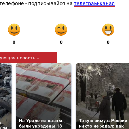
телефоне - подписывайся на
телеграм-канал
0
0
0
ующая новость ↓
На Урале из казны
Такую зиму в России
о
были украдены 18
никто не ждал: как
а на