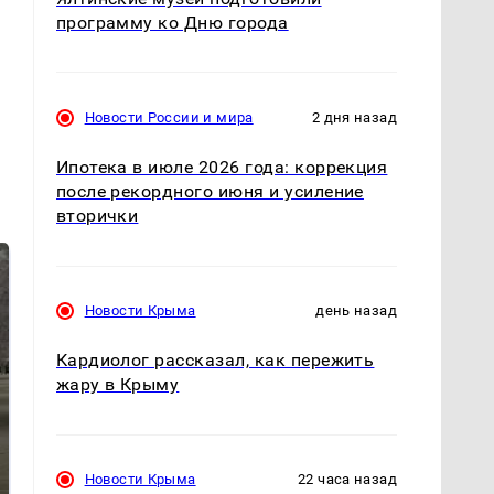
программу ко Дню города
Новости России и мира
2 дня назад
Ипотека в июле 2026 года: коррекция
после рекордного июня и усиление
вторички
Новости Крыма
день назад
Кардиолог рассказал, как пережить
жару в Крыму
Не ешьте эту
В ОАЭ произошло
Новости Крыма
22 часа назад
готовую еду из
жестокое убийство