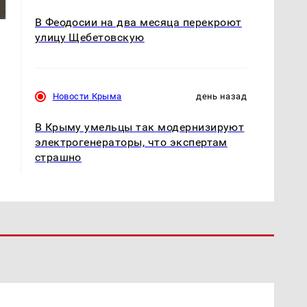
магазина: список
криптомиллионера
В Феодосии на два месяца перекроют
улицу Щебетовскую
Новости Крыма
день назад
В Крыму умельцы так модернизируют
электрогенераторы, что экспертам
страшно