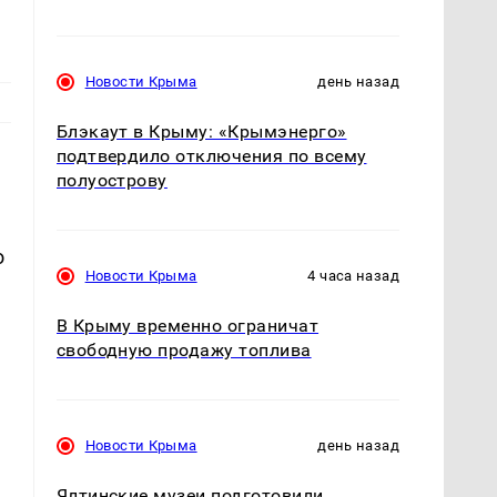
Новости Крыма
день назад
Блэкаут в Крыму: «Крымэнерго»
подтвердило отключения по всему
полуострову
о
Новости Крыма
4 часа назад
В Крыму временно ограничат
свободную продажу топлива
Новости Крыма
день назад
Ялтинские музеи подготовили