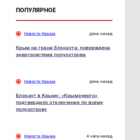
ПОПУЛЯРНОЕ
Новости Крыма
день назад
Крым на грани блэкаута: повреждена
энергосистема полуострова
Новости Крыма
день назад
Блэкаут в Крыму: «Крымэнерго»
подтвердило отключения по всему
з
полуострову
Новости Крыма
4 часа назад