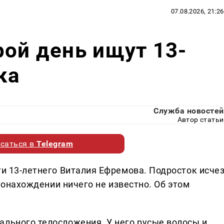
07.08.2026, 21:26
рой день ищут 13-
ка
Служба новостей
Автор статьи
саться в
Telegram
ти 13-летнего Виталия Ефремова. Подросток исче
естонахождении ничего не известно. Об этом
ального телосложения. У него русые волосы и