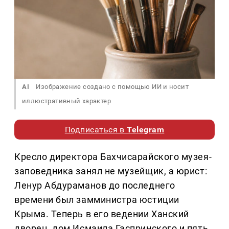
AI
Изображение создано с помощью ИИ и носит
иллюстративный характер
Подписаться в
Telegram
Кресло директора Бахчисарайского музея-
заповедника занял не музейщик, а юрист:
Ленур Абдураманов до последнего
времени был замминистра юстиции
Крыма. Теперь в его ведении Ханский
дворец, дом Исмаила Гаспринского и пять