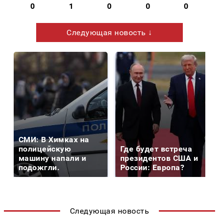
0
1
0
0
0
Следующая новость ↓
СМИ: В Химках на
полицейскую
Где будет встреча
машину напали и
президентов США и
подожгли.
России: Европа?
Следующая новость