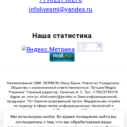
infolivesmi@yandex.ru
Наша статистика
Наименование СМИ: NCRIM.RU (Наш Крым. Новости) Учредитель:
Общество с ограниченной ответственностью "Лучшие Медиа
Решения" Главный редактор: Самохин А. С. Тел.: +79023790276
Адрес эл. почты: infolivesmi@yandex.ru Знак информационной
продукции: 16+ Зарегистрировавший орган: Федеральная служба
по надзору в сфере связи, информационных технологий и
массовых коммуникаций (Роскомнадзор) Регистрационный
номер СМИ ЭЛ № ФС 77 - 81150 от 02.06.2021
Мы используем cookie. Во время посещения сайта вы
соглашаетесь с тем, что мы обрабатываем ваши