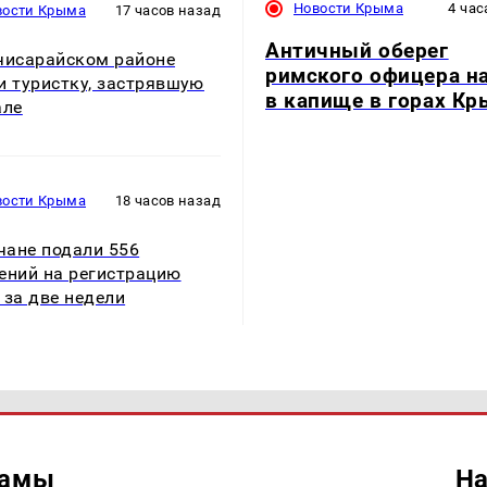
Новости Крыма
4 час
вости Крыма
17 часов назад
Античный оберег
чисарайском районе
римского офицера н
и туристку, застрявшую
в капище в горах К
але
вости Крыма
18 часов назад
ане подали 556
ений на регистрацию
 за две недели
ламы
На