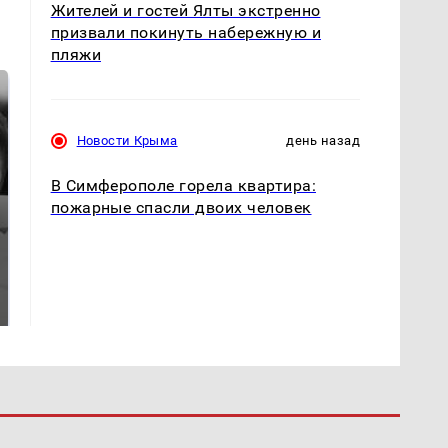
Жителей и гостей Ялты экстренно
призвали покинуть набережную и
пляжи
Новости Крыма
день назад
В Симферополе горела квартира:
пожарные спасли двоих человек
Таких событий не
Все новости по
было с 1945: чего
падению вертолета на
ждать всем нам?
Кавказе: читать здесь