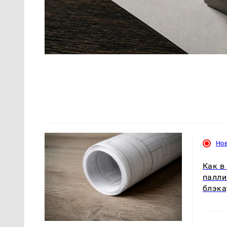
Но
Как в
палли
блэка