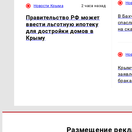
Но
Новости Крыма
2 часа назад
В Бах
Правительство РФ может
спасл
ввести льготную ипотеку
на ск
для достройки домов в
Крыму
Но
Крымч
заявл
брака
Размещение рек