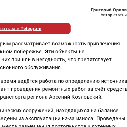
Григорий Орлов
Автор статьи
саться в
Telegram
Крым рассматривает возможность привлечения
жном побережье. Эти объекты не
 них пришли в негодность, что препятствует
рсионного обслуживания.
е время ведётся работа по определению источник
ант проведения ремонтных работ за счёт средст
транспорта региона Арсений Козловский.
нических сооружений, находящихся на балансе
едены из эксплуатации из-за износа. Проведены
 места размещения портопунктов и яхтенных