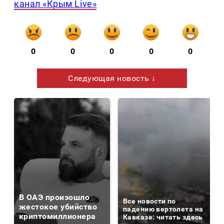
канал «Крым Live»
0
0
0
0
0
Следующая новость ↓
В ОАЭ произошло
Все новости по
жестокое убийство
падению вертолета на
криптомиллионера
Кавказе: читать здесь