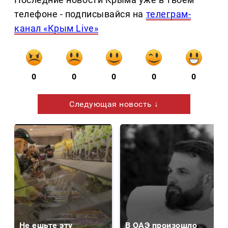
телефоне - подписывайся на
телеграм-
канал «Крым Live»
0
0
0
0
0
Следующая новость ↓
Не ешьте эту
В ОАЭ произошло