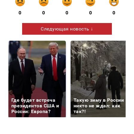
0
0
0
0
0
Следующая новость ↓
Где будет встреча
Такую зиму в России
президентов США и
никто не ждал: как
России: Европа?
так?!