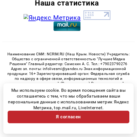
Наша статистика
Наименование СМИ: NCRIM.RU (Наш Крым. Новости) Учредитель:
Общество с ограниченной ответственностью "Лучшие Медиа
Решения" Главный редактор: Самохин А. С. Тел.: +79023790276
Адрес эл. почты: infolivesmi@yandex.ru Знак информационной
продукции: 16+ Зарегистрировавший орган: Федеральная служба
по надзору в сфере связи, информационных технологий и
массовых коммуникаций (Роскомнадзор) Регистрационный
номер СМИ ЭЛ № ФС 77 - 81150 от 02.06.2021
Мы используем cookie. Во время посещения сайта вы
соглашаетесь с тем, что мы обрабатываем ваши
персональные данные с использованием метрик Яндекс
Метрика, top.mail.ru, LiveInternet.
© 2026 «nCrim.ru» | Все права защищены
Я согласен
Возрастная категория сайта 16+
Политика конфиденциальности