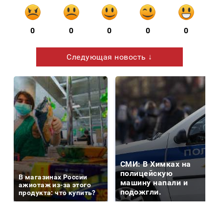
0
0
0
0
0
Следующая новость ↓
СМИ: В Химках на
полицейскую
В магазинах России
машину напали и
ажиотаж из-за этого
подожгли.
продукта: что купить?