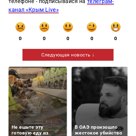
телефоне - подписывайся на
телеграм-
канал «Крым Live»
0
0
0
0
0
Следующая новость ↓
Не ешьте эту
В ОАЭ произошло
готовую еду из
жестокое убийство