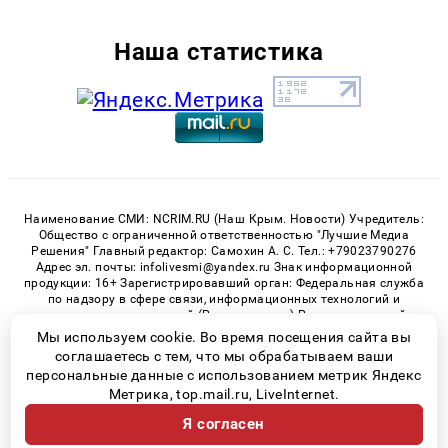
Наша статистика
Наименование СМИ: NCRIM.RU (Наш Крым. Новости) Учредитель:
Общество с ограниченной ответственностью "Лучшие Медиа
Решения" Главный редактор: Самохин А. С. Тел.: +79023790276
Адрес эл. почты: infolivesmi@yandex.ru Знак информационной
продукции: 16+ Зарегистрировавший орган: Федеральная служба
по надзору в сфере связи, информационных технологий и
массовых коммуникаций (Роскомнадзор) Регистрационный
номер СМИ ЭЛ № ФС 77 - 81150 от 02.06.2021
Мы используем cookie. Во время посещения сайта вы
соглашаетесь с тем, что мы обрабатываем ваши
персональные данные с использованием метрик Яндекс
Метрика, top.mail.ru, LiveInternet.
© 2026 «nCrim.ru» | Все права защищены
Я согласен
Возрастная категория сайта 16+
Политика конфиденциальности