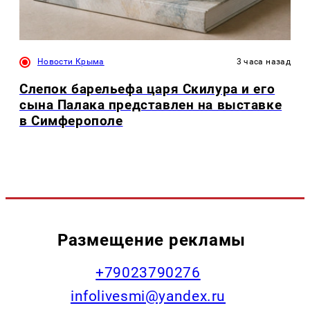
Новости Крыма
3 часа назад
Слепок барельефа царя Скилура и его
сына Палака представлен на выставке
в Симферополе
Размещение рекламы
+79023790276
infolivesmi@yandex.ru