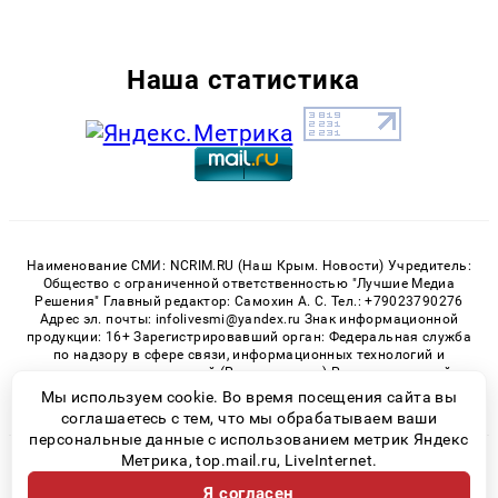
Наша статистика
Наименование СМИ: NCRIM.RU (Наш Крым. Новости) Учредитель:
Общество с ограниченной ответственностью "Лучшие Медиа
Решения" Главный редактор: Самохин А. С. Тел.: +79023790276
Адрес эл. почты: infolivesmi@yandex.ru Знак информационной
продукции: 16+ Зарегистрировавший орган: Федеральная служба
по надзору в сфере связи, информационных технологий и
массовых коммуникаций (Роскомнадзор) Регистрационный
номер СМИ ЭЛ № ФС 77 - 81150 от 02.06.2021
Мы используем cookie. Во время посещения сайта вы
соглашаетесь с тем, что мы обрабатываем ваши
персональные данные с использованием метрик Яндекс
Метрика, top.mail.ru, LiveInternet.
© 2026 «nCrim.ru» | Все права защищены
Я согласен
Возрастная категория сайта 16+