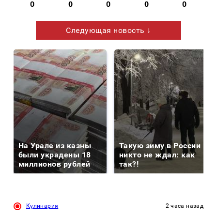
0
0
0
0
0
Следующая новость ↓
На Урале из казны
Такую зиму в России
были украдены 18
никто не ждал: как
миллионов рублей
так?!
Кулинария
2 часа назад