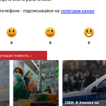
телефоне - подписывайся на
телеграм-канал
0
0
0
ующая новость ↓
СМИ: В Химках на