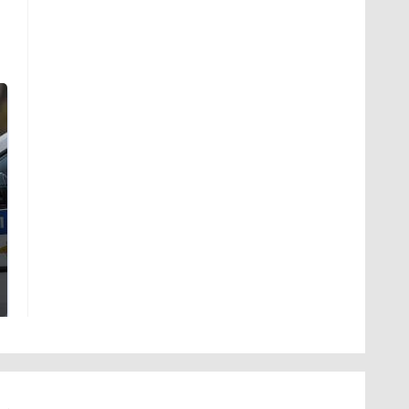
На Урале из казны
Как выглядит место
были украдены 18
крушение вертолета на
миллионов рублей
Кавказе: смотреть