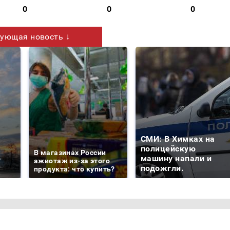
0
0
0
ующая новость ↓
СМИ: В Химках на
е
полицейскую
В магазинах России
о
машину напали и
ажиотаж из-за этого
подожгли.
продукта: что купить?