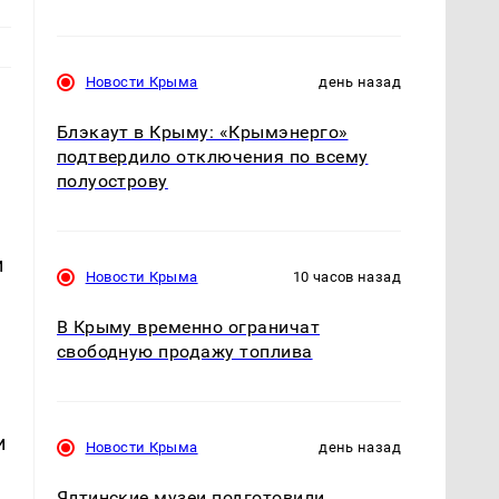
Новости Крыма
день назад
Блэкаут в Крыму: «Крымэнерго»
подтвердило отключения по всему
полуострову
и
Новости Крыма
10 часов назад
В Крыму временно ограничат
свободную продажу топлива
и
Новости Крыма
день назад
Ялтинские музеи подготовили