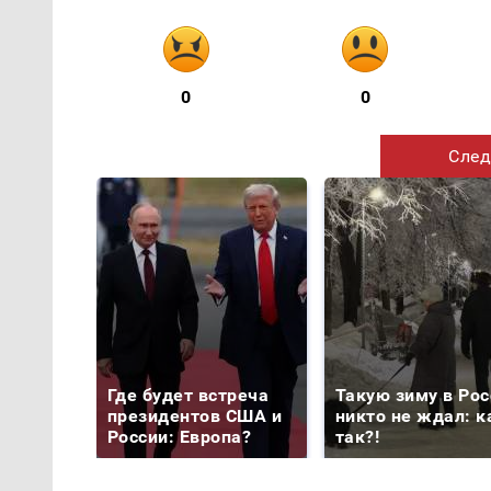
0
0
След
Где будет встреча
Такую зиму в Рос
президентов США и
никто не ждал: к
России: Европа?
так?!