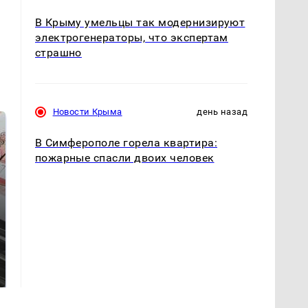
В Крыму умельцы так модернизируют
электрогенераторы, что экспертам
страшно
Новости Крыма
день назад
В Симферополе горела квартира:
пожарные спасли двоих человек
Не ешьте эту
В ОАЭ произошло
готовую еду из
жестокое убийство
магазина: список
криптомиллионера