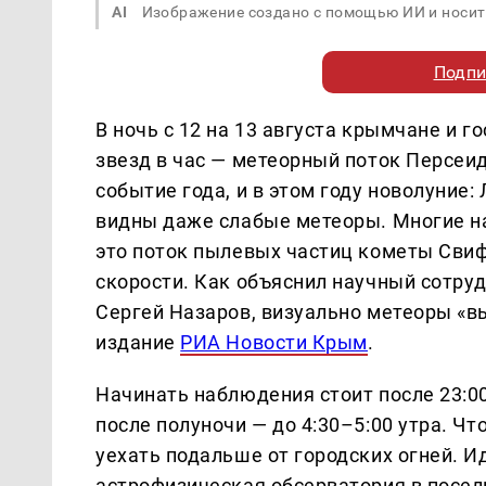
AI
Изображение создано с помощью ИИ и носит
Подпи
В ночь с 12 на 13 августа крымчане и 
звезд в час — метеорный поток Персеи
событие года, и в этом году новолуние:
видны даже слабые метеоры. Многие н
это поток пылевых частиц кометы Свиф
скорости. Как объяснил научный сотр
Сергей Назаров, визуально метеоры «в
издание
РИА Новости Крым
.
Начинать наблюдения стоит после 23:0
после полуночи — до 4:30–5:00 утра. Чт
уехать подальше от городских огней. И
астрофизическая обсерватория в посел