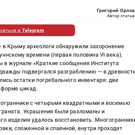
Григорий Орлов
Автор статьи
саться в
Telegram
е в Крыму археологи обнаружили захоронение
ннскому времени (первая половина VI века).
ы в журнале «Краткие сообщения Института
п дважды подвергался разграблению — в древност
ились остатки погребального инвентаря: две
 форме цикад.
гогранники с четырьмя квадратными и восемью
 граната. Украшения были разломаны и
ого изделия удалось восстановить. Многогранник
овки, сложенной и спаянной, внутри проходят