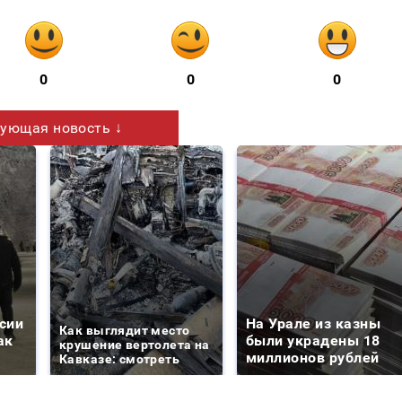
0
0
0
ующая новость ↓
сии
На Урале из казны
Как выглядит место
ак
были украдены 18
крушение вертолета на
миллионов рублей
Кавказе: смотреть