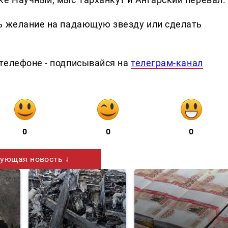
ь желание на падающую звезду или сделать
телефоне - подписывайся на
телеграм-канал
0
0
0
ующая новость ↓