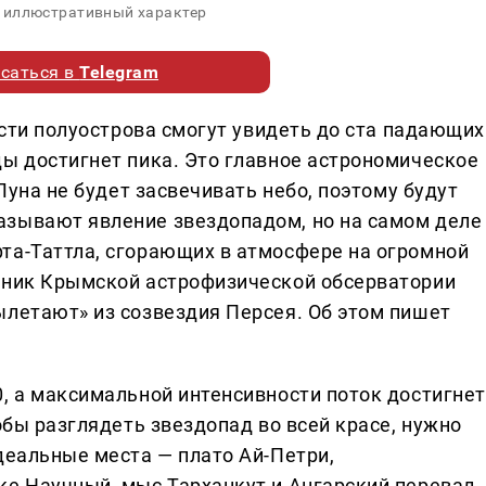
 иллюстративный характер
саться в
Telegram
гости полуострова смогут увидеть до ста падающих
ды достигнет пика. Это главное астрономическое
 Луна не будет засвечивать небо, поэтому будут
азывают явление звездопадом, но на самом деле
та-Таттла, сгорающих в атмосфере на огромной
удник Крымской астрофизической обсерватории
ылетают» из созвездия Персея. Об этом пишет
0, а максимальной интенсивности поток достигнет
обы разглядеть звездопад во всей красе, нужно
деальные места — плато Ай-Петри,
ке Научный, мыс Тарханкут и Ангарский перевал.