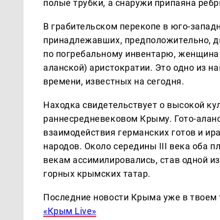
полые трубки, а снаружи припаяна реб
В грабительском перекопе в юго-запад
принадлежавших, предположительно, д
по погребальному инвентарю, женщина 
аланской) аристократии. Это одно из н
времени, известных на сегодня.
Находка свидетельствует о высокой ку
раннесредневековом Крыму. Гото-аланс
взаимодействия германских готов и ир
народов. Около середины III века оба п
векам ассимилировались, став одной и
горных крымских татар.
Последние новости Крыма уже в твоем 
«Крым Live»