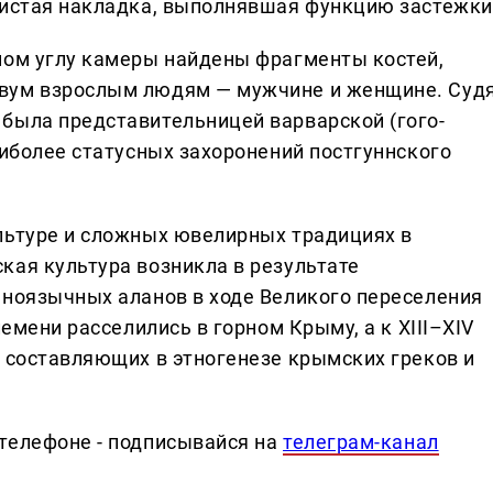
ристая накладка, выполнявшая функцию застежки
ном углу камеры найдены фрагменты костей,
вум взрослым людям — мужчине и женщине. Суд
была представительницей варварской (гого-
аиболее статусных захоронений постгуннского
льтуре и сложных ювелирных традициях в
кая культура возникла в результате
аноязычных аланов в ходе Великого переселения
лемени расселились в горном Крыму, а к XIII–XIV
з составляющих в этногенезе крымских греков и
телефоне - подписывайся на
телеграм-канал