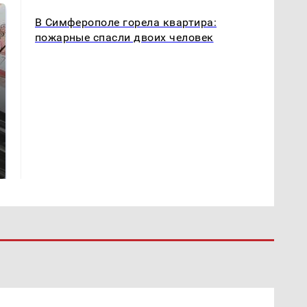
В Симферополе горела квартира:
пожарные спасли двоих человек
Не ешьте эту
В ОАЭ произошло
готовую еду из
жестокое убийство
магазина: список
криптомиллионера