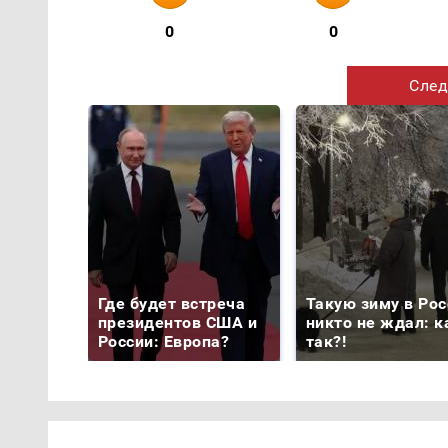
0
0
След
Где будет встреча
Такую зиму в Рос
президентов США и
никто не ждал: к
России: Европа?
так?!