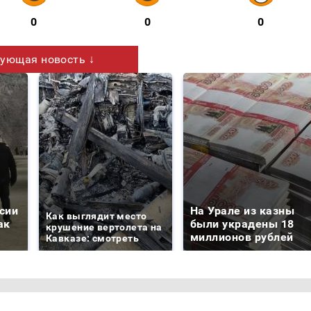
0
0
0
ующая новость ↓
сии
На Урале из казны
Как выглядит место
ак
были украдены 18
крушение вертолета на
миллионов рублей
Кавказе: смотреть