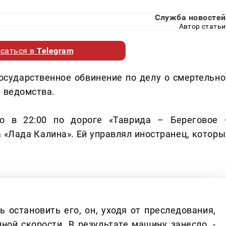
Служба новостей
Автор статьи
саться в
Telegram
осударственное обвинение по делу о смертельно
а ведомства.
о в 22:00 по дороге «Таврида – Береговое 
«Лада Калина». Ей управлял иностранец, которы
остановить его, он, уходя от преследования,
ной скорости. В результате машину занесло, -