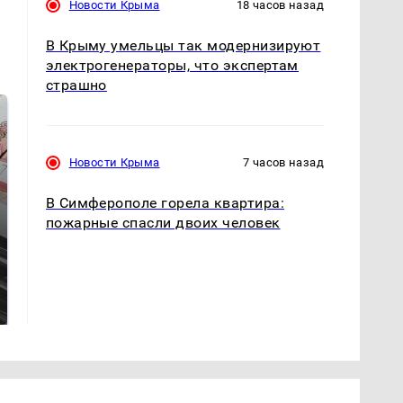
Новости Крыма
18 часов назад
В Крыму умельцы так модернизируют
электрогенераторы, что экспертам
страшно
Новости Крыма
7 часов назад
В Симферополе горела квартира:
пожарные спасли двоих человек
Не ешьте эту
В ОАЭ произошло
готовую еду из
жестокое убийство
магазина: список
криптомиллионера