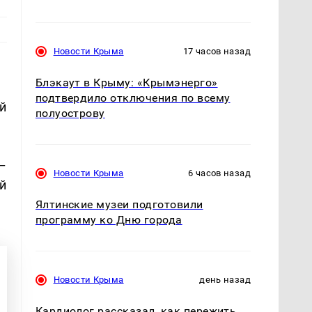
Новости Крыма
17 часов назад
Блэкаут в Крыму: «Крымэнерго»
подтвердило отключения по всему
й
полуострову
–
Новости Крыма
6 часов назад
й
Ялтинские музеи подготовили
программу ко Дню города
Новости Крыма
день назад
Кардиолог рассказал, как пережить