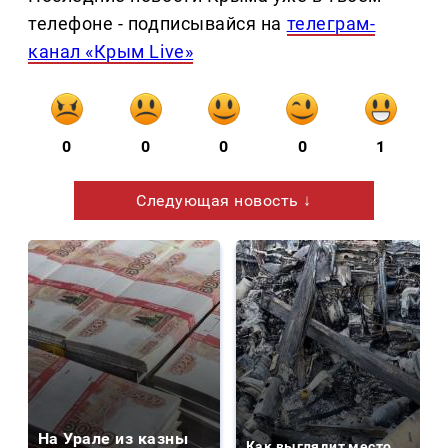
телефоне - подписывайся на
телеграм-
канал «Крым Live»
0
0
0
0
1
Следующая новость ↓
На Урале из казны
Как выглядит место