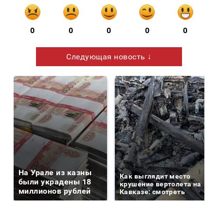
0
0
0
0
0
Следующая новость ↓
На Урале из казны
Как выглядит место
были украдены 18
крушение вертолета на
миллионов рублей
Кавказе: смотреть