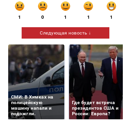
1
0
1
1
1
Следующая новость ↓
СМИ: В Химках на
полицейскую
Где будет встреча
машину напали и
президентов США и
подожгли.
России: Европа?