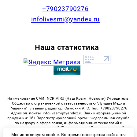
+79023790276
infolivesmi@yandex.ru
Наша статистика
Наименование СМИ: NCRIM.RU (Наш Крым. Новости) Учредитель:
Общество с ограниченной ответственностью "Лучшие Медиа
Решения" Главный редактор: Самохин А. С. Тел.: +79023790276
Адрес эл. почты: infolivesmi@yandex.ru Знак информационной
продукции: 16+ Зарегистрировавший орган: Федеральная служба
по надзору в сфере связи, информационных технологий и
массовых коммуникаций (Роскомнадзор) Регистрационный
номер СМИ ЭЛ № ФС 77 - 81150 от 02.06.2021
Мы используем cookie. Во время посещения сайта вы