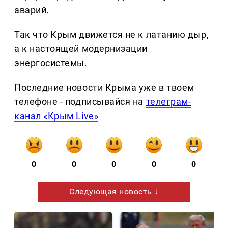
аварий.
Так что Крым движется не к латанию дыр,
а к настоящей модернизации
энергосистемы.
Последние новости Крыма уже в твоем
телефоне - подписывайся на
телеграм-
канал «Крым Live»
0
0
0
0
0
Следующая новость ↓