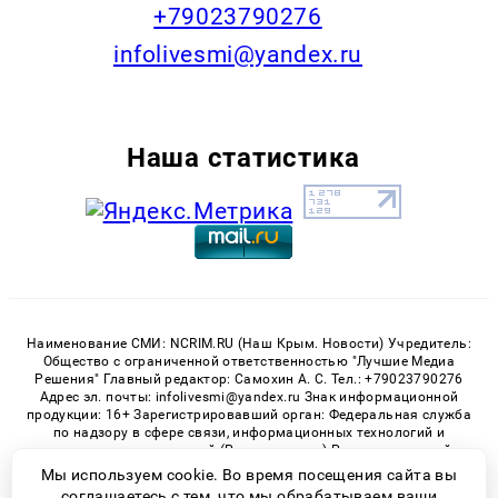
+79023790276
infolivesmi@yandex.ru
Наша статистика
Наименование СМИ: NCRIM.RU (Наш Крым. Новости) Учредитель:
Общество с ограниченной ответственностью "Лучшие Медиа
Решения" Главный редактор: Самохин А. С. Тел.: +79023790276
Адрес эл. почты: infolivesmi@yandex.ru Знак информационной
продукции: 16+ Зарегистрировавший орган: Федеральная служба
по надзору в сфере связи, информационных технологий и
массовых коммуникаций (Роскомнадзор) Регистрационный
номер СМИ ЭЛ № ФС 77 - 81150 от 02.06.2021
Мы используем cookie. Во время посещения сайта вы
соглашаетесь с тем, что мы обрабатываем ваши