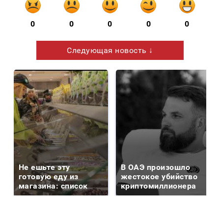
0
0
0
0
0
Следующая новость ↓
Не ешьте эту
В ОАЭ произошло
готовую еду из
жестокое убийство
магазина: список
криптомиллионера