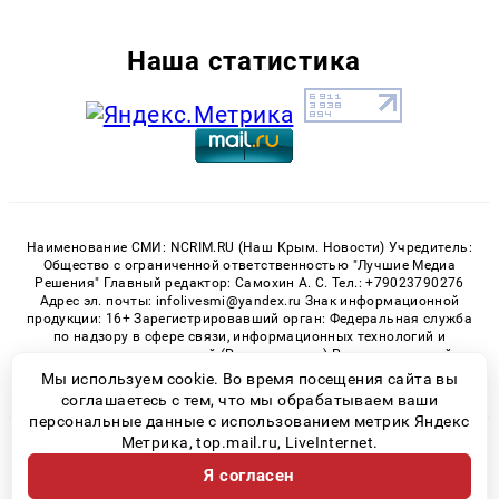
Наша статистика
Наименование СМИ: NCRIM.RU (Наш Крым. Новости) Учредитель:
Общество с ограниченной ответственностью "Лучшие Медиа
Решения" Главный редактор: Самохин А. С. Тел.: +79023790276
Адрес эл. почты: infolivesmi@yandex.ru Знак информационной
продукции: 16+ Зарегистрировавший орган: Федеральная служба
по надзору в сфере связи, информационных технологий и
массовых коммуникаций (Роскомнадзор) Регистрационный
номер СМИ ЭЛ № ФС 77 - 81150 от 02.06.2021
Мы используем cookie. Во время посещения сайта вы
соглашаетесь с тем, что мы обрабатываем ваши
персональные данные с использованием метрик Яндекс
Метрика, top.mail.ru, LiveInternet.
© 2026 «nCrim.ru» | Все права защищены
Я согласен
Возрастная категория сайта 16+