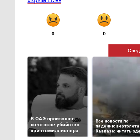
«Крым Live»
0
0
След
В ОАЭ произошло
Все новости по
жестокое убийство
падению вертолета
криптомиллионера
Кавказе: читать зд