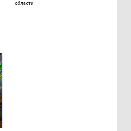
области
СМИ: В Химках на
полицейскую
Где будет встреча
машину напали и
президентов США и
подожгли.
России: Европа?