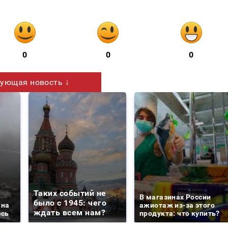
0
0
0
ующая новость ↓
Таких событий не
В магазинах России
было с 1945: чего
 на
ажиотаж из-за этого
ждать всем нам?
есь
продукта: что купить?