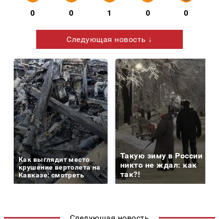
0
0
1
0
0
Следующая новость ↓
Такую зиму в России
Как выглядит место
никто не ждал: как
крушение вертолета на
так?!
Кавказе: смотреть
Следующая новость