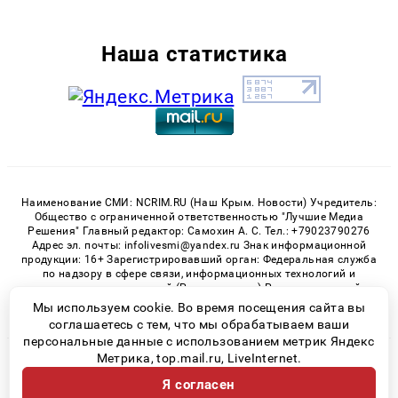
Наша статистика
Наименование СМИ: NCRIM.RU (Наш Крым. Новости) Учредитель:
Общество с ограниченной ответственностью "Лучшие Медиа
Решения" Главный редактор: Самохин А. С. Тел.: +79023790276
Адрес эл. почты: infolivesmi@yandex.ru Знак информационной
продукции: 16+ Зарегистрировавший орган: Федеральная служба
по надзору в сфере связи, информационных технологий и
массовых коммуникаций (Роскомнадзор) Регистрационный
номер СМИ ЭЛ № ФС 77 - 81150 от 02.06.2021
Мы используем cookie. Во время посещения сайта вы
соглашаетесь с тем, что мы обрабатываем ваши
персональные данные с использованием метрик Яндекс
Метрика, top.mail.ru, LiveInternet.
© 2026 «nCrim.ru» | Все права защищены
Я согласен
Возрастная категория сайта 16+